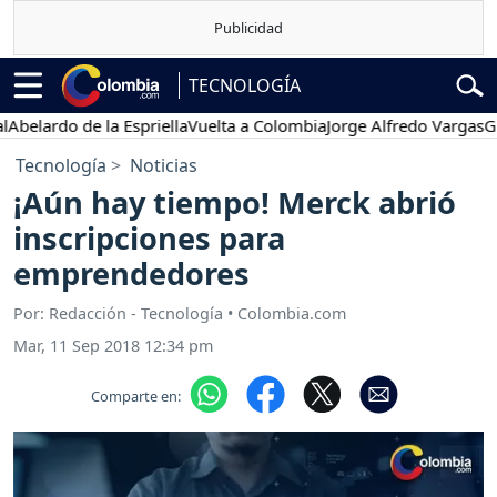
TECNOLOGÍA
rdo de la Espriella
Vuelta a Colombia
Jorge Alfredo Vargas
Gustavo
Tecnología
Noticias
¡Aún hay tiempo! Merck abrió
inscripciones para
emprendedores
Por: Redacción - Tecnología • Colombia.com
Mar, 11 Sep 2018 12:34 pm
Comparte en: