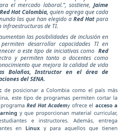
para el mercado laboral.”, sostiene,
Jaime
 Red Hat Colombia,
quien agrega que cada
 mundo las que han elegido a
Red Hat
para
infraestructuras de TI.
 aumentan las posibilidades de inclusión en
 permiten desarrollar capacidades TI en
tenecer a este tipo de iniciativas como
Red
ectro y permiten tanto a docentes como
conocimiento que mejora la calidad de vida
as Bolaños, Instructor en el área de
aciones del SENA.
ic
de posicionar a Colombia como el país más
ina, este tipo de programas permiten cortar la
l programa
Red Hat
Academ
y ofrece el
acceso a
earning
y que proporcionan material curricular,
estudiantes e instructores. Además, entrega
piantes en
Linux
y para aquellos que tienen