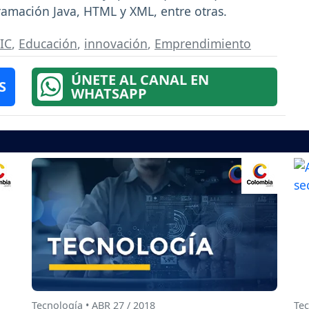
ramación Java, HTML y XML, entre otras.
TIC
,
Educación
,
innovación
,
Emprendimiento
ÚNETE AL CANAL EN
S
WHATSAPP
Tecnología • ABR 27 / 2018
Tec