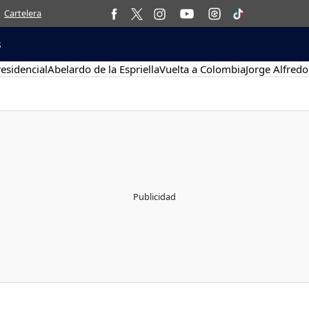
Cartelera
s
esidencial
Abelardo de la Espriella
Vuelta a Colombia
Jorge Alfredo