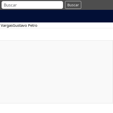
Buscar
 Vargas
Gustavo Petro