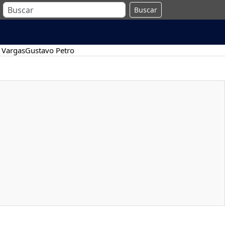
Buscar
 Vargas
Gustavo Petro