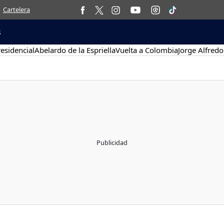
Cartelera
s
esidencial
Abelardo de la Espriella
Vuelta a Colombia
Jorge Alfredo