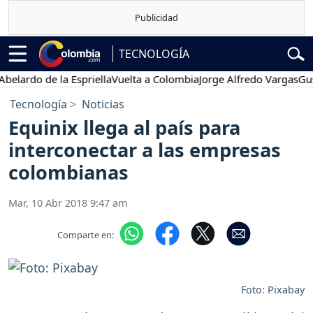
TECNOLOGÍA
rdo de la Espriella
Vuelta a Colombia
Jorge Alfredo Vargas
Gustavo
Tecnología
Noticias
Equinix llega al país para
interconectar a las empresas
colombianas
Mar, 10 Abr 2018 9:47 am
Comparte en:
Foto: Pixabay