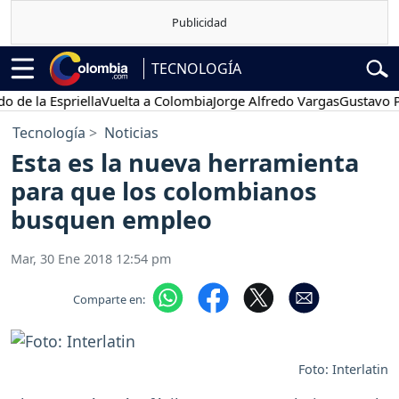
TECNOLOGÍA
la Espriella
Vuelta a Colombia
Jorge Alfredo Vargas
Gustavo Petro
Tecnología
Noticias
Esta es la nueva herramienta
para que los colombianos
busquen empleo
Mar, 30 Ene 2018 12:54 pm
Comparte en:
Foto: Interlatin