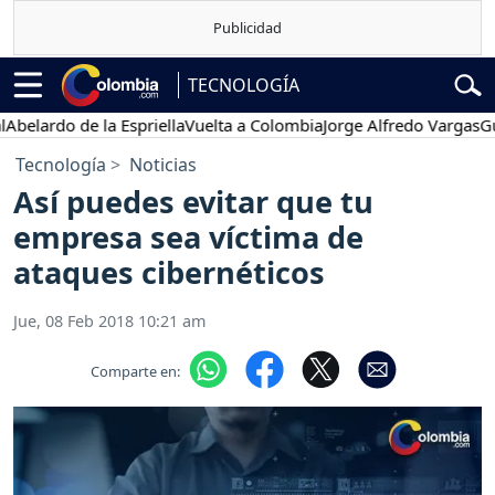
TECNOLOGÍA
rdo de la Espriella
Vuelta a Colombia
Jorge Alfredo Vargas
Gustavo
Tecnología
Noticias
Así puedes evitar que tu
empresa sea víctima de
ataques cibernéticos
Jue, 08 Feb 2018 10:21 am
Comparte en: