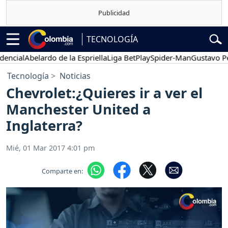
TECNOLOGÍA
ial
Abelardo de la Espriella
Liga BetPlay
Spider-Man
Gustavo Petro
Tecnología
Noticias
Chevrolet:¿Quieres ir a ver el
Manchester United a
Inglaterra?
Mié, 01 Mar 2017 4:01 pm
Comparte en: