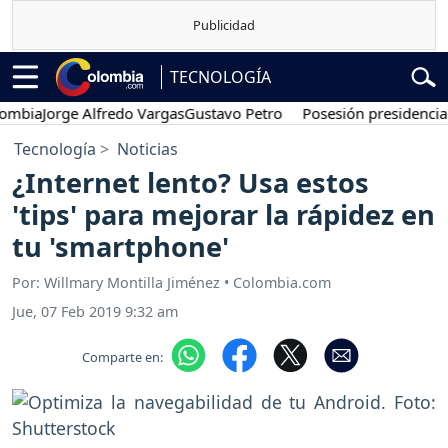
TECNOLOGÍA
ia
Jorge Alfredo Vargas
Gustavo Petro
Posesión presidencial
Abel
Tecnología
Noticias
¿Internet lento? Usa estos
'tips' para mejorar la rápidez en
tu 'smartphone'
Por: Willmary Montilla Jiménez • Colombia.com
Jue, 07 Feb 2019 9:32 am
Comparte en: