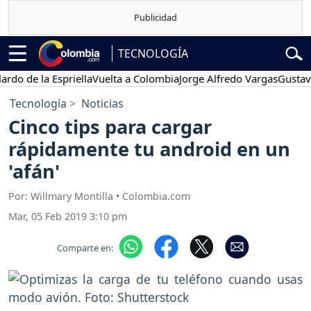
TECNOLOGÍA
e la Espriella
Vuelta a Colombia
Jorge Alfredo Vargas
Gustavo Pet
Tecnología
Noticias
Cinco tips para cargar
rápidamente tu android en un
'afán'
Por: Willmary Montilla • Colombia.com
Mar, 05 Feb 2019 3:10 pm
Comparte en: