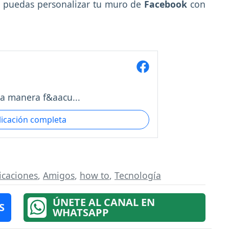
ue puedas personalizar tu muro de
Facebook
con
a manera f&aacu...
licación completa
icaciones
,
Amigos
,
how to
,
Tecnología
ÚNETE AL CANAL EN
S
WHATSAPP