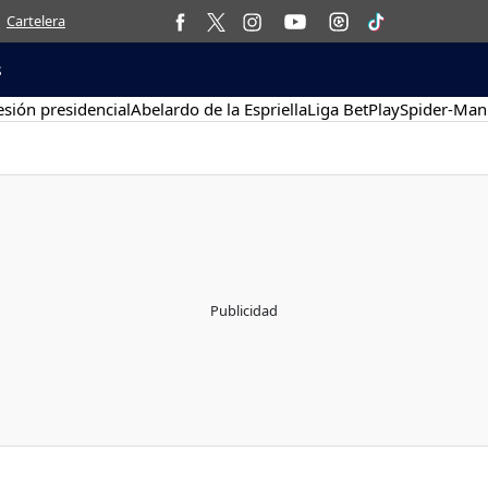
Cartelera
s
sión presidencial
Abelardo de la Espriella
Liga BetPlay
Spider-Man