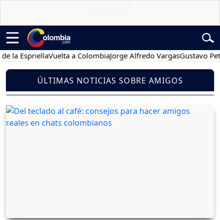
spriella
Vuelta a Colombia
Jorge Alfredo Vargas
Gustavo Petro
P
ÚLTIMAS NOTICIAS SOBRE AMIGOS