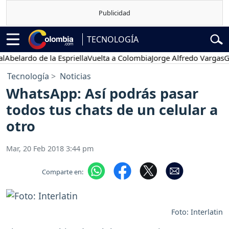
TECNOLOGÍA
lardo de la Espriella
Vuelta a Colombia
Jorge Alfredo Vargas
Gusta
Tecnología
Noticias
WhatsApp: Así podrás pasar
todos tus chats de un celular a
otro
Mar, 20 Feb 2018 3:44 pm
Comparte en:
Foto: Interlatin