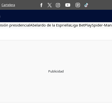
Cartelera
s
sión presidencial
Abelardo de la Espriella
Liga BetPlay
Spider-Man