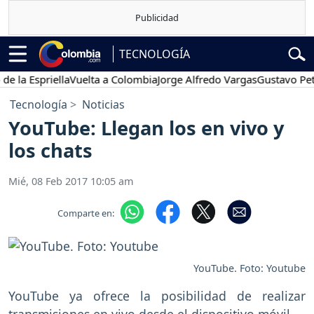
TECNOLOGÍA
Espriella
Vuelta a Colombia
Jorge Alfredo Vargas
Gustavo Petro
Tecnología
Noticias
YouTube: Llegan los en vivo y
los chats
Mié, 08 Feb 2017 10:05 am
Comparte en:
YouTube. Foto: Youtube
YouTube ya ofrece la posibilidad de realizar
transmisiones en vivo desde el dispositivo móvil.