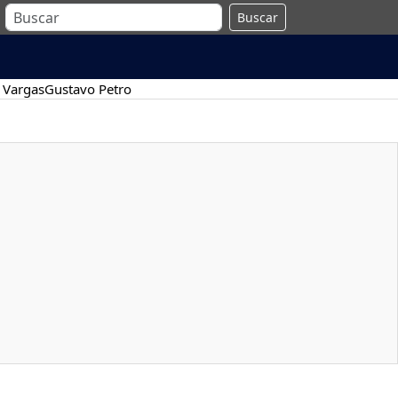
Buscar
 Vargas
Gustavo Petro