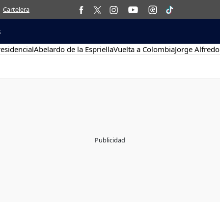
Cartelera
s
esidencial
Abelardo de la Espriella
Vuelta a Colombia
Jorge Alfredo