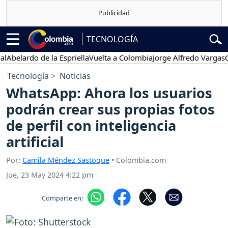
TECNOLOGÍA
elardo de la Espriella
Vuelta a Colombia
Jorge Alfredo Vargas
Gusta
Tecnología
Noticias
WhatsApp: Ahora los usuarios
podrán crear sus propias fotos
de perfil con inteligencia
artificial
Por:
Camila Méndez Sastoque
• Colombia.com
Jue, 23 May 2024 4:22 pm
Comparte en: