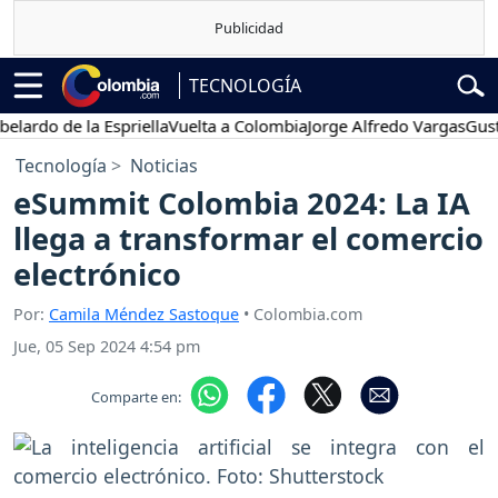
TECNOLOGÍA
o de la Espriella
Vuelta a Colombia
Jorge Alfredo Vargas
Gustavo 
Tecnología
Noticias
eSummit Colombia 2024: La IA
llega a transformar el comercio
electrónico
Por:
Camila Méndez Sastoque
• Colombia.com
Jue, 05 Sep 2024 4:54 pm
Comparte en: