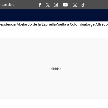
Cartelera
s
esidencial
Abelardo de la Espriella
Vuelta a Colombia
Jorge Alfredo