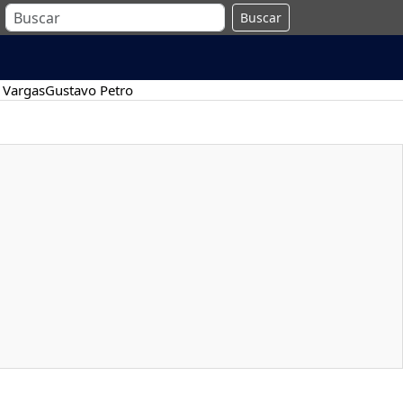
Buscar
 Vargas
Gustavo Petro