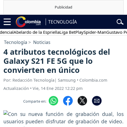
TECNOLOGÍA
ial
Abelardo de la Espriella
Liga BetPlay
Spider-Man
Gustavo Petro
Tecnología
Noticias
4 atributos tecnológicos del
Galaxy S21 FE 5G que lo
convierten en único
Por: Redacción Tecnología| Samsung • Colombia.com
Actualización
•
Vie, 14 Ene 2022 12:22 pm
Comparte en: