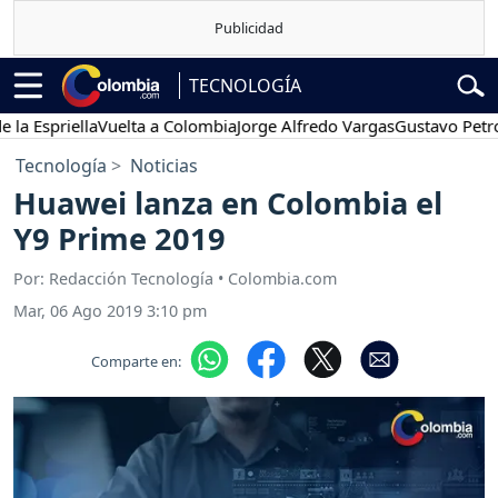
TECNOLOGÍA
spriella
Vuelta a Colombia
Jorge Alfredo Vargas
Gustavo Petro
P
Tecnología
Noticias
Huawei lanza en Colombia el
Y9 Prime 2019
Por: Redacción Tecnología • Colombia.com
Mar, 06 Ago 2019 3:10 pm
Comparte en: