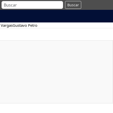
Buscar
 Vargas
Gustavo Petro