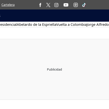
Cartelera
s
esidencial
Abelardo de la Espriella
Vuelta a Colombia
Jorge Alfredo