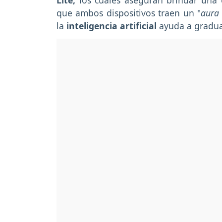
Lite,
los cuales aseguran brindar una e
que ambos dispositivos traen un "
aura 
la
inteligencia artificial
ayuda a gradua