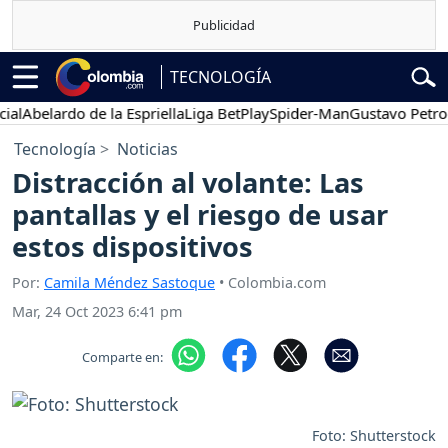
TECNOLOGÍA
Abelardo de la Espriella
Liga BetPlay
Spider-Man
Gustavo Petro
P
Tecnología
Noticias
Distracción al volante: Las
pantallas y el riesgo de usar
estos dispositivos
Por:
Camila Méndez Sastoque
• Colombia.com
Mar, 24 Oct 2023 6:41 pm
Comparte en:
Foto: Shutterstock