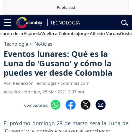
TECNOLOGÍA
 de la Espriella
Vuelta a Colombia
Jorge Alfredo Vargas
Gustavo Pe
Tecnología
Noticias
Eventos lunares: Qué es la
Luna de 'Gusano' y cómo la
puedes ver desde Colombia
Por: Redacción Tecnología • Colombia.com
Actualización
•
Jue, 25 Mar 2021 3:37 pm
Comparte en:
El próximo domingo 28 de marzo será la Luna de
'Gusano' y la podrás visualizar al anochecer.