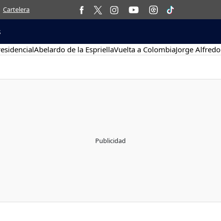
Cartelera
s
esidencial
Abelardo de la Espriella
Vuelta a Colombia
Jorge Alfredo