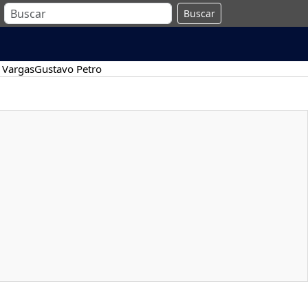
Buscar
 Vargas
Gustavo Petro