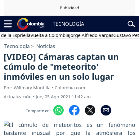
TECNOLOGÍA
Espriella
Vuelta a Colombia
Jorge Alfredo Vargas
Gustavo Petro
Tecnología
Noticias
[VIDEO] Cámaras captan un
cúmulo de "meteorito'
inmóviles en un solo lugar
Por: Willmary Montilla • Colombia.com
Actualización
•
Jue, 05 Ago 2021 11:42 am
Comparte en: