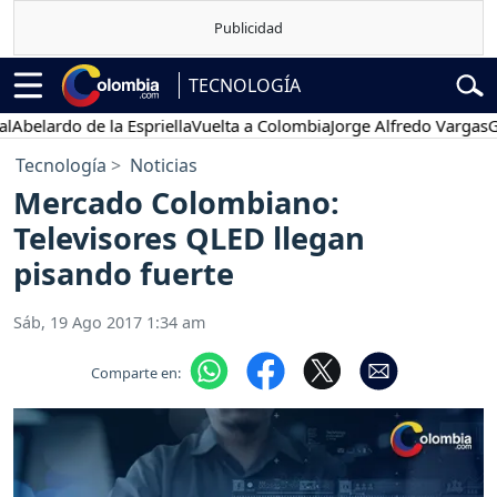
TECNOLOGÍA
lardo de la Espriella
Vuelta a Colombia
Jorge Alfredo Vargas
Gusta
Tecnología
Noticias
Mercado Colombiano:
Televisores QLED llegan
pisando fuerte
Sáb, 19 Ago 2017 1:34 am
Comparte en: