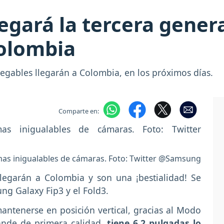
gará la tercera gener
Colombia
egables llegarán a Colombia, en los próximos días.
Comparte en:
as inigualables de cámaras. Foto: Twitter @Samsung
 llegarán a Colombia y son una ¡bestialidad! Se
ung Galaxy Fip3 y el Fold3.
antenerse en posición vertical, gracias al Modo
rande de primera calidad,
tiene 6,2 pulgadas lo