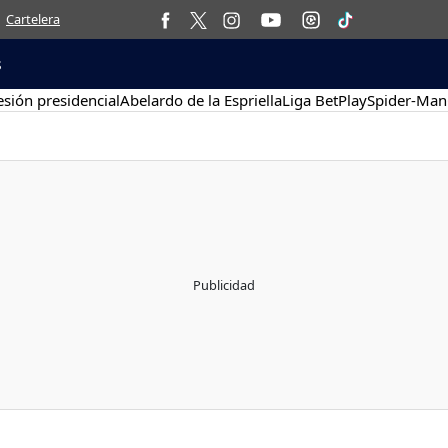
Cartelera
s
sión presidencial
Abelardo de la Espriella
Liga BetPlay
Spider-Man