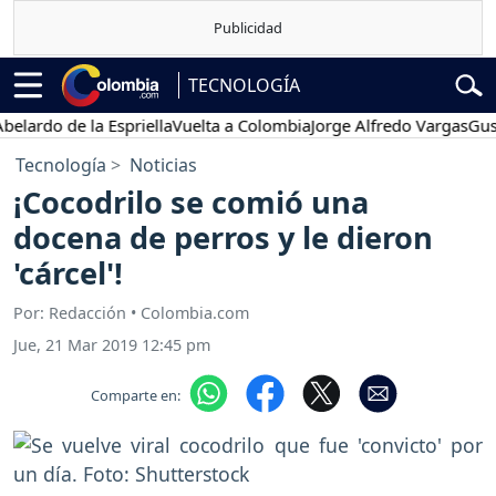
TECNOLOGÍA
do de la Espriella
Vuelta a Colombia
Jorge Alfredo Vargas
Gustavo 
Tecnología
Noticias
¡Cocodrilo se comió una
docena de perros y le dieron
'cárcel'!
Por: Redacción • Colombia.com
Jue, 21 Mar 2019 12:45 pm
Comparte en: