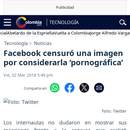
TECNOLOGÍA
belardo de la Espriella
Vuelta a Colombia
Jorge Alfredo Vargas
Gust
Tecnología
Noticias
Facebook censuró una imagen
por considerarla ‘pornográfica’
Vie, 02 Mar 2018 5:49 pm
Comparte en:
Foto: Twitter
Los internautas no dudaron en mostrar sus
reacciones frente a la censura que realizó