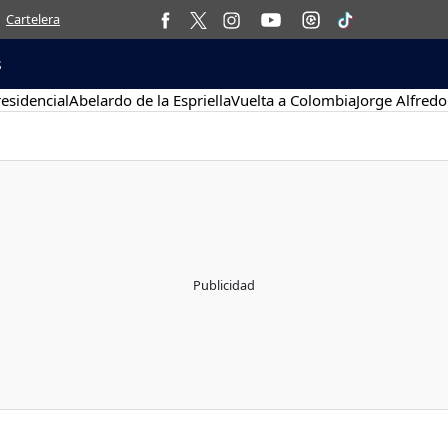
Cartelera
s
esidencial
Abelardo de la Espriella
Vuelta a Colombia
Jorge Alfredo