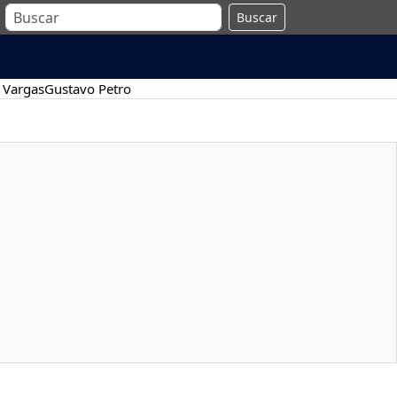
Buscar
 Vargas
Gustavo Petro