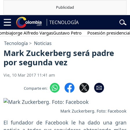
TECNOLOGÍA
a
Jorge Alfredo Vargas
Gustavo Petro
Posesión presidencial
Abel
Tecnología
Noticias
Mark Zuckerberg será padre
por segunda vez
Vie, 10 Mar 2017 11:41 am
Comparte en:
Mark Zuckerberg. Foto: Facebook
El fundador de Facebook le ha dado una gran
noticia a todos sus seguidores obteniendo miles