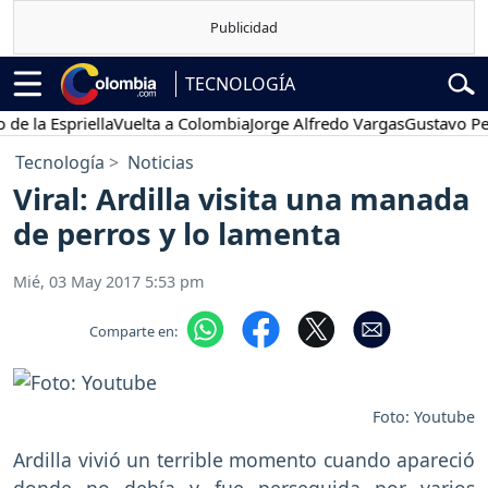
TECNOLOGÍA
la Espriella
Vuelta a Colombia
Jorge Alfredo Vargas
Gustavo Petro
Tecnología
Noticias
Viral: Ardilla visita una manada
de perros y lo lamenta
Mié, 03 May 2017 5:53 pm
Comparte en:
Foto: Youtube
Ardilla vivió un terrible momento cuando apareció
donde no debía y fue perseguida por varios