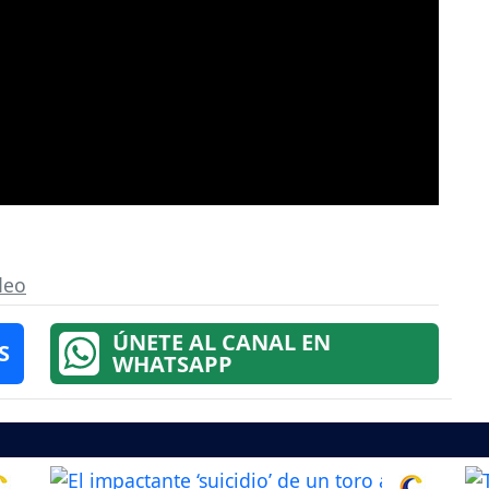
deo
ÚNETE AL CANAL EN
S
WHATSAPP