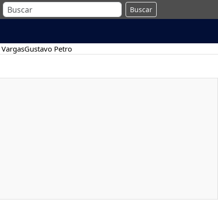
Buscar
 Vargas
Gustavo Petro