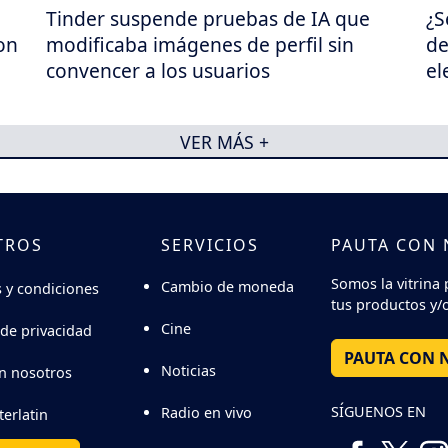
Tinder suspende pruebas de IA que
¿S
on
modificaba imágenes de perfil sin
de
convencer a los usuarios
el
VER MÁS +
TROS
SERVICIOS
PAUTA CON
Somos la vitrina 
Cambio de moneda
 y condiciones
tus productos y/o
Cine
 de privacidad
PAUTA CON 
Noticias
n nosotros
SÍGUENOS EN
Radio en vivo
terlatin