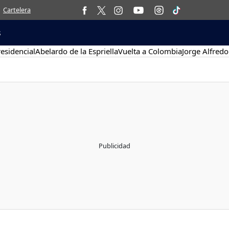
Cartelera
s
esidencial
Abelardo de la Espriella
Vuelta a Colombia
Jorge Alfredo