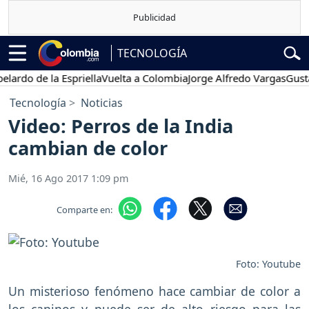
TECNOLOGÍA
o de la Espriella
Vuelta a Colombia
Jorge Alfredo Vargas
Gustavo 
Tecnología
Noticias
Video: Perros de la India
cambian de color
Mié, 16 Ago 2017 1:09 pm
Comparte en:
Foto: Youtube
Un misterioso fenómeno hace cambiar de color a
los caninos y puede ser de alto riesgo para las