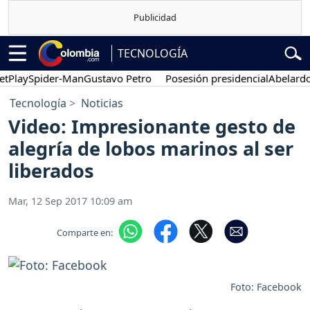
TECNOLOGÍA
ay
Spider-Man
Gustavo Petro
Posesión presidencial
Abelardo de 
Tecnología
Noticias
Video: Impresionante gesto de
alegría de lobos marinos al ser
liberados
Mar, 12 Sep 2017 10:09 am
Comparte en:
Foto: Facebook