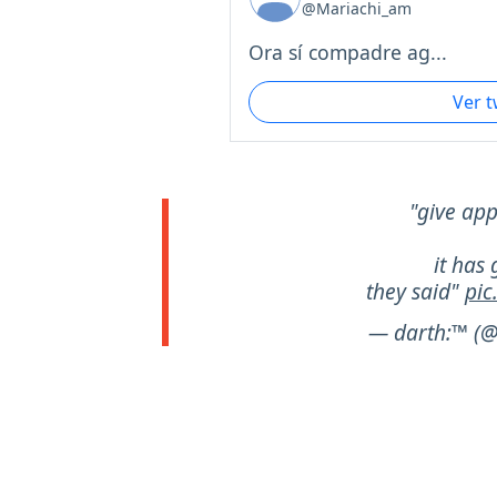
@Mariachi_am
Ora sí compadre ag...
Ver 
"give ap
it has 
they said"
pic
— darth:™ (