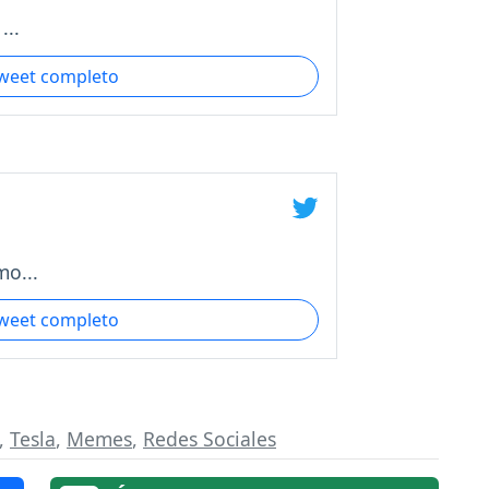
...
tweet completo
o...
tweet completo
,
Tesla
,
Memes
,
Redes Sociales