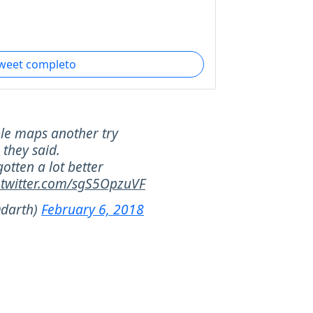
tweet completo
ple maps another try
they said.
gotten a lot better
.twitter.com/sgS5OpzuVF
@darth)
February 6, 2018