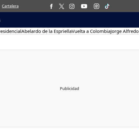
Cartelera
s
esidencial
Abelardo de la Espriella
Vuelta a Colombia
Jorge Alfredo