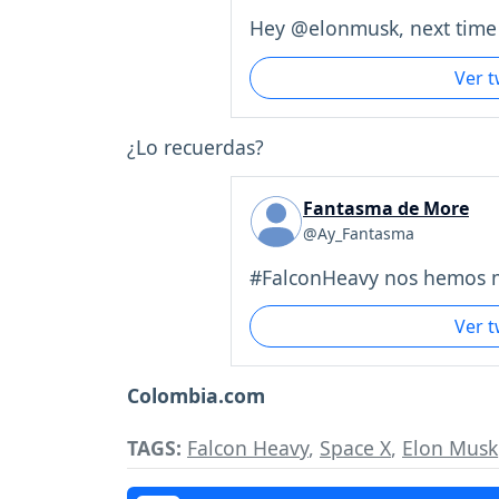
Hey @elonmusk, next time 
Ver 
¿Lo recuerdas?
Fantasma de More
@Ay_Fantasma
#FalconHeavy nos hemos m
Ver 
Colombia.com
TAGS:
Falcon Heavy
,
Space X
,
Elon Musk