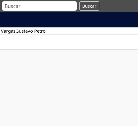
Buscar
 Vargas
Gustavo Petro