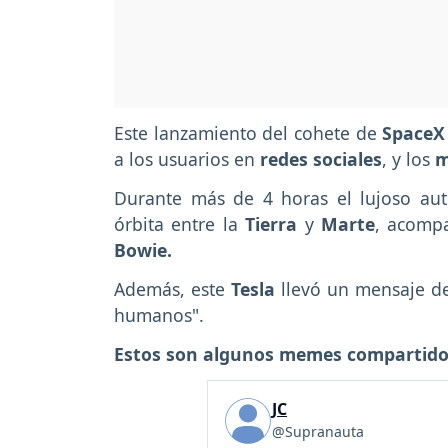
Este lanzamiento del cohete de
Space
a los usuarios en
redes sociales
, y los
Durante más de 4 horas el lujoso au
órbita entre la
Tierra
y
Marte
, acomp
Bowie.
Además, este
Tesla
llevó un mensaje d
humanos".
Estos son algunos memes compartidos 
JC
@Supranauta