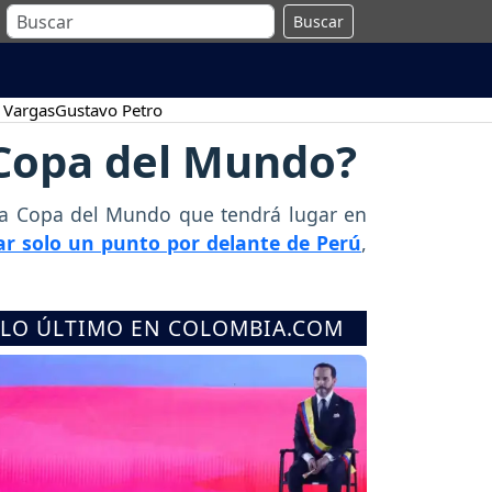
Buscar
 Vargas
Gustavo Petro
 Copa del Mundo?
n la Copa del Mundo que tendrá lugar en
nar solo un punto por delante de Perú
,
LO ÚLTIMO EN COLOMBIA.COM