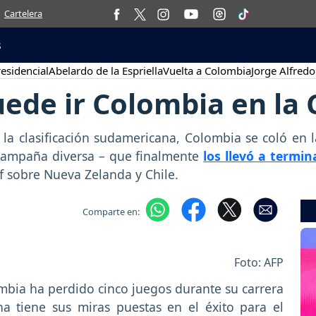
Cartelera
s
esidencial
Abelardo de la Espriella
Vuelta a Colombia
Jorge Alfredo
uede ir Colombia en la
e la clasificación sudamericana, Colombia se coló e
campaña diversa – que finalmente
los llevó a termi
off sobre Nueva Zelanda y Chile.
Comparte en:
Foto: AFP
bia ha perdido cinco juegos durante su carrera
na tiene sus miras puestas en el éxito para el