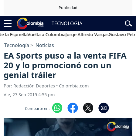
TECNOLOGÍA
Espriella
Vuelta a Colombia
Jorge Alfredo Vargas
Gustavo Petro
P
Tecnología
Noticias
EA Sports puso a la venta FIFA
20 y lo promocionó con un
genial tráiler
Por: Redacción Deportes • Colombia.com
Vie, 27 Sep 2019 4:55 pm
Comparte en: