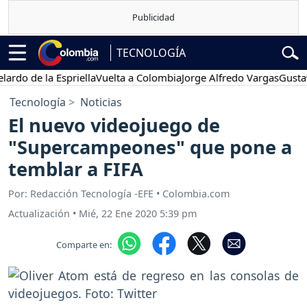
TECNOLOGÍA
 de la Espriella
Vuelta a Colombia
Jorge Alfredo Vargas
Gustavo Pe
Tecnología
Noticias
El nuevo videojuego de
"Supercampeones" que pone a
temblar a FIFA
Por: Redacción Tecnología -EFE • Colombia.com
Actualización
•
Mié, 22 Ene 2020 5:39 pm
Comparte en: