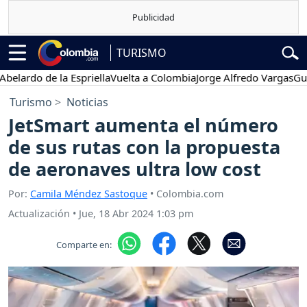
TURISMO
ardo de la Espriella
Vuelta a Colombia
Jorge Alfredo Vargas
Gustav
Turismo
Noticias
JetSmart aumenta el número
de sus rutas con la propuesta
de aeronaves ultra low cost
Por:
Camila Méndez Sastoque
• Colombia.com
Actualización
•
Jue, 18 Abr 2024 1:03 pm
Comparte en: