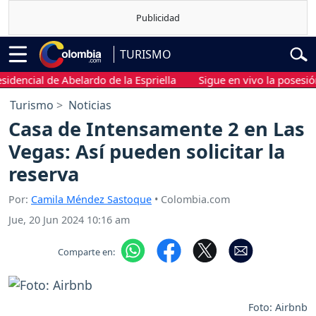
TURISMO
ncial de Abelardo de la Espriella
Sigue en vivo la posesión pr
Turismo
Noticias
Casa de Intensamente 2 en Las
Vegas: Así pueden solicitar la
reserva
Por:
Camila Méndez Sastoque
• Colombia.com
Jue, 20 Jun 2024 10:16 am
Comparte en:
Foto: Airbnb