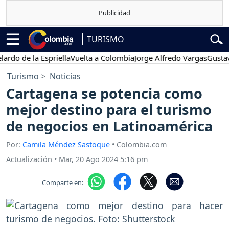
TURISMO
o de la Espriella
Vuelta a Colombia
Jorge Alfredo Vargas
Gustavo P
Turismo
Noticias
Cartagena se potencia como
mejor destino para el turismo
de negocios en Latinoamérica
Por:
Camila Méndez Sastoque
• Colombia.com
Actualización
•
Mar, 20 Ago 2024 5:16 pm
Comparte en: