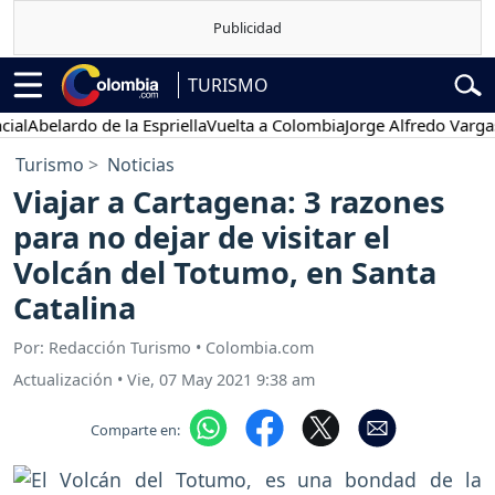
TURISMO
Abelardo de la Espriella
Vuelta a Colombia
Jorge Alfredo Vargas
Gus
Turismo
Noticias
Viajar a Cartagena: 3 razones
para no dejar de visitar el
Volcán del Totumo, en Santa
Catalina
Por: Redacción Turismo • Colombia.com
Actualización
•
Vie, 07 May 2021 9:38 am
Comparte en: