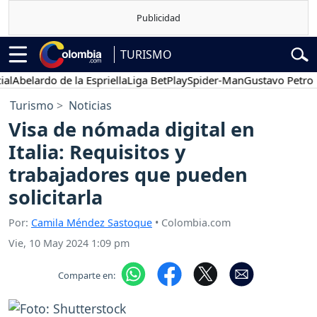
TURISMO
belardo de la Espriella
Liga BetPlay
Spider-Man
Gustavo Petro
P
Turismo
Noticias
Visa de nómada digital en
Italia: Requisitos y
trabajadores que pueden
solicitarla
Por:
Camila Méndez Sastoque
• Colombia.com
Vie, 10 May 2024 1:09 pm
Comparte en: