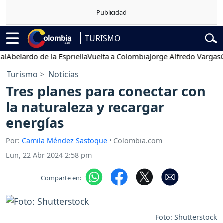
TURISMO
Abelardo de la Espriella
Vuelta a Colombia
Jorge Alfredo Vargas
Gus
Turismo
Noticias
Tres planes para conectar con
la naturaleza y recargar
energías
Por:
Camila Méndez Sastoque
• Colombia.com
Lun, 22 Abr 2024 2:58 pm
Comparte en:
Foto: Shutterstock