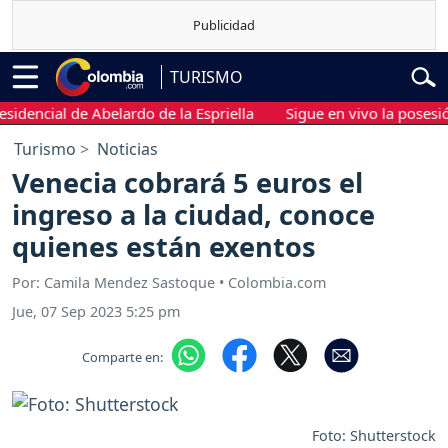
TURISMO
encial de Abelardo de la Espriella
Sigue en vivo la posesión pr
Turismo
Noticias
Venecia cobrará 5 euros el
ingreso a la ciudad, conoce
quienes están exentos
Por: Camila Mendez Sastoque • Colombia.com
Jue, 07 Sep 2023 5:25 pm
Comparte en:
Foto: Shutterstock