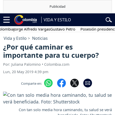
VIDA Y ESTILO
mbia
Jorge Alfredo Vargas
Gustavo Petro
Posesión presidencial
A
Vida y Estilo
Noticias
¿Por qué caminar es
importante para tu cuerpo?
Por: Juliana Palomino • Colombia.com
Lun, 20 May 2019 4:39 pm
Comparte en:
Con tan solo media hora caminando, tu salud se verá