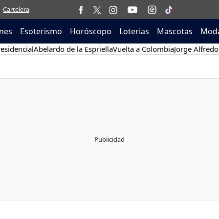
Cartelera
nes
Esoterismo
Horóscopo
Loterias
Mascotas
Moda
esidencial
Abelardo de la Espriella
Vuelta a Colombia
Jorge Alfredo