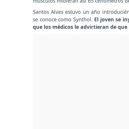
músculos midieran asi 65 centímetros d
Santos Alves estuvo un año introducién
se conoce como Synthol.
El joven se i
que los médicos le advirtieran de que