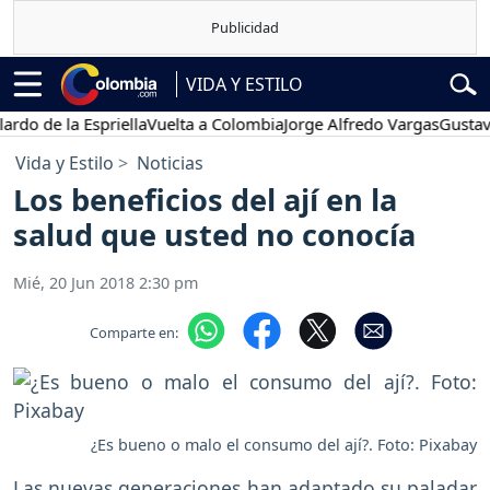
VIDA Y ESTILO
de la Espriella
Vuelta a Colombia
Jorge Alfredo Vargas
Gustavo Pet
Vida y Estilo
Noticias
Los beneficios del ají en la
salud que usted no conocía
Mié, 20 Jun 2018 2:30 pm
Comparte en:
¿Es bueno o malo el consumo del ají?. Foto: Pixabay
Las nuevas generaciones han adaptado su paladar