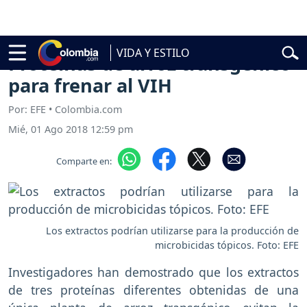
l
Abelardo de la Espriella
Vuelta a Colombia
Jorge Alfredo Vargas
Gu
VIDA Y ESTILO
Proteínas de arroz transgénico
para frenar al VIH
Por: EFE • Colombia.com
Mié, 01 Ago 2018 12:59 pm
Comparte en:
Los extractos podrían utilizarse para la producción de
microbicidas tópicos. Foto: EFE
Investigadores han demostrado que los extractos
de tres proteínas diferentes obtenidas de una